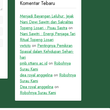
Komentar Tebaru
Menjadi Bayangan Leluhur: Jejak
Nani Dewi Sawitri dan Sakralitas
Topeng Losari - Pisau Sastra
on
Nani Sawitri : Energi Penjaga Tari
Ritual Topeng Losari
vwtoto
on
Pentingnya Pemikiran
Spasial dalam Kehidupan Sehari-
hari
pmb.sttians.ac.id
on
Robohnya
Surau Kami
dea royal anggelina
on
Robohnya
Surau Kami
Dea royal anggelina
on
Robohnya Surau Kami