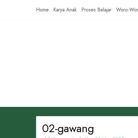
Skip
Home
Karya Anak
Proses Belajar
Woro-Wo
to
content
02-gawang