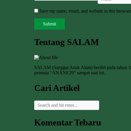
Save my name, email, and website in this browser
Tentang SALAM
SALAM (Sanggar Anak Alam) berdiri pada tahun 
pemuda “ANANE29” sampai saat ini.
Cari Artikel
Komentar Tebaru