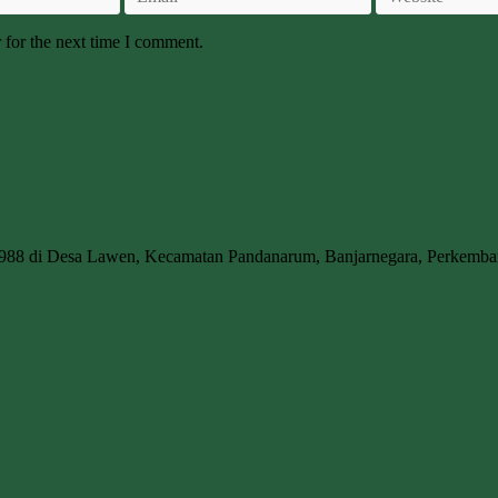
 for the next time I comment.
1988 di Desa Lawen, Kecamatan Pandanarum, Banjarnegara, Perkem