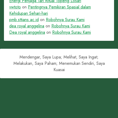
Energi Penjaga Tari Ritual Topeng Losari
vwtoto
on
Pentingnya Pemikiran Spasial dalam
Kehidupan Sehari-hari
pmb.sttians.ac.id
on
Robohnya Surau Kami
dea royal anggelina
on
Robohnya Surau Kami
Dea royal anggelina
on
Robohnya Surau Kami
Mendengar, Saya Lupa; Melihat, Saya Ingat;
Melakukan, Saya Paham; Menemukan Sendiri, Saya
Kuasai