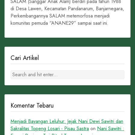
SALAM (Sanggar Anak Alam) berdiri pada tahun 1988
di Desa Lawen, Kecamatan Pandanarum, Banjarnegara,
Perkembangannya SALAM metemorfosa menjadi
komunitas pemuda “ANANE29” sampai saat ini.
Cari Artikel
Komentar Tebaru
Menjadi Bayangan Leluhur: Jejak Nani Dewi Sawitri dan
Sakralitas Topeng Losari - Pisau Sastra
on
Nani Sawitri :