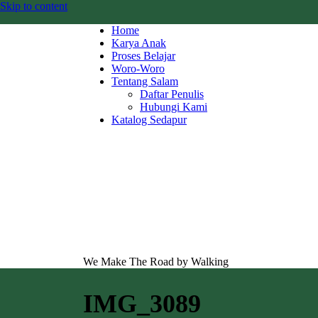
Skip to content
Home
Karya Anak
Proses Belajar
Woro-Woro
Tentang Salam
Daftar Penulis
Hubungi Kami
Katalog Sedapur
We Make The Road by Walking
IMG_3089