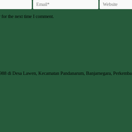
 for the next time I comment.
1988 di Desa Lawen, Kecamatan Pandanarum, Banjarnegara, Perkem