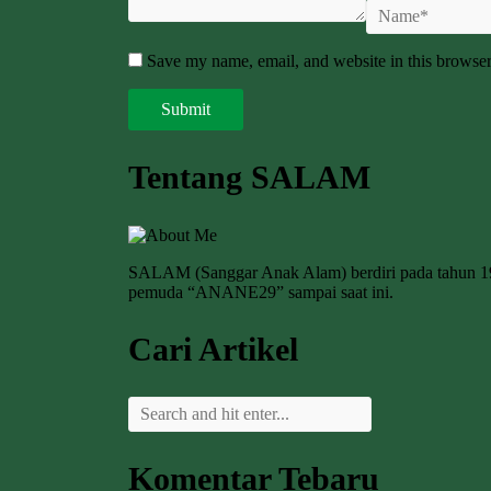
Save my name, email, and website in this browser
Tentang SALAM
SALAM (Sanggar Anak Alam) berdiri pada tahun 
pemuda “ANANE29” sampai saat ini.
Cari Artikel
Komentar Tebaru