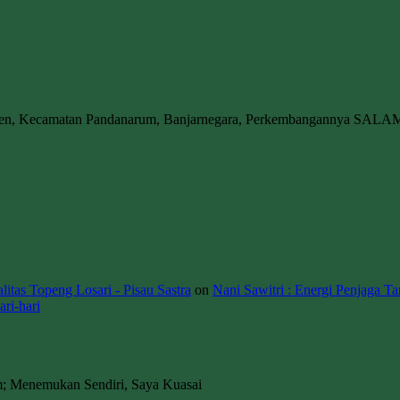
wen, Kecamatan Pandanarum, Banjarnegara, Perkembangannya SALA
itas Topeng Losari - Pisau Sastra
on
Nani Sawitri : Energi Penjaga Ta
ri-hari
m; Menemukan Sendiri, Saya Kuasai