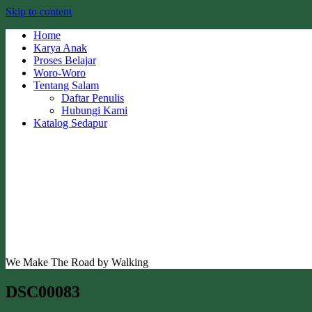
Skip to content
Home
Karya Anak
Proses Belajar
Woro-Woro
Tentang Salam
Daftar Penulis
Hubungi Kami
Katalog Sedapur
We Make The Road by Walking
DSC00083