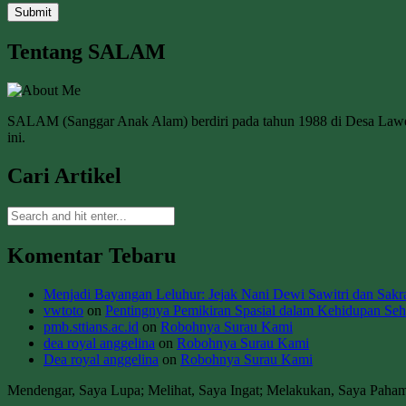
Tentang SALAM
SALAM (Sanggar Anak Alam) berdiri pada tahun 1988 di Desa La
ini.
Cari Artikel
Komentar Tebaru
Menjadi Bayangan Leluhur: Jejak Nani Dewi Sawitri dan Sakral
vwtoto
on
Pentingnya Pemikiran Spasial dalam Kehidupan Seha
pmb.sttians.ac.id
on
Robohnya Surau Kami
dea royal anggelina
on
Robohnya Surau Kami
Dea royal anggelina
on
Robohnya Surau Kami
Mendengar, Saya Lupa; Melihat, Saya Ingat; Melakukan, Saya Paha