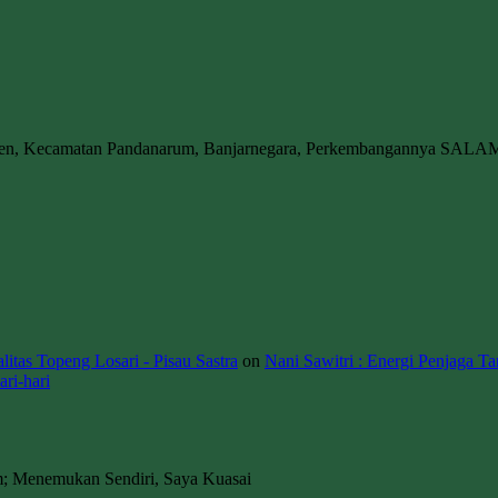
wen, Kecamatan Pandanarum, Banjarnegara, Perkembangannya SALA
itas Topeng Losari - Pisau Sastra
on
Nani Sawitri : Energi Penjaga Ta
ri-hari
m; Menemukan Sendiri, Saya Kuasai