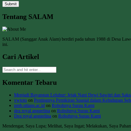
Tentang SALAM
SALAM (Sanggar Anak Alam) berdiri pada tahun 1988 di Desa La
ini.
Cari Artikel
Komentar Tebaru
Menjadi Bayangan Leluhur: Jejak Nani Dewi Sawitri dan Sakral
vwtoto
on
Pentingnya Pemikiran Spasial dalam Kehidupan Seha
pmb.sttians.ac.id
on
Robohnya Surau Kami
dea royal anggelina
on
Robohnya Surau Kami
Dea royal anggelina
on
Robohnya Surau Kami
Mendengar, Saya Lupa; Melihat, Saya Ingat; Melakukan, Saya Paha