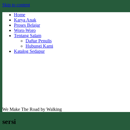
Skip to content
Home
Karya Anak
Proses Belajar
Woro-Woro
Tentang Salam
Daftar Penulis
Hubungi Kami
Katalog Sedapur
We Make The Road by Walking
sersi