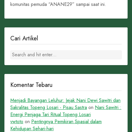
komunitas pemuda “ANANE29” sampai saat ini.
Cari Artikel
Komentar Tebaru
Menjadi Bayangan Leluhur: Jejak Nani Dewi Sawitri dan
Sakralitas Topeng Losari - Pisau Sastra
on
Nani Sawitri :
Energi Penjaga Tari Ritual Topeng Losari
vwtoto
on
Pentingnya Pemikiran Spasial dalam
Kehidupan Sehari-hari