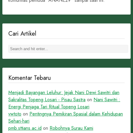
komunitas pemuda “ANANE29” sampai saat ini.
Cari Artikel
Komentar Tebaru
Menjadi Bayangan Leluhur: Jejak Nani Dewi Sawitri dan
Sakralitas Topeng Losari - Pisau Sastra
on
Nani Sawitri :
Energi Penjaga Tari Ritual Topeng Losari
vwtoto
on
Pentingnya Pemikiran Spasial dalam Kehidupan
Sehari-hari
pmb.sttians.ac.id
on
Robohnya Surau Kami