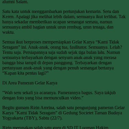
alumni Salam.
Satu kata untuk menggambarkan pertunjukan kemarin. Seru dan
Keren. Apalagi jika melihat lebih dalam, semuanya ikut terlibat. Tak
hanya sekadar memberikan ucapan semangat semata, namun
semuanya ambil bagian untuk urun rembug, urun tenaga, dan
waktu.
Semua ikut berproses mempersiapkan Gelar Karya “Kami Tidak
Seragam” ini. Anak-anak, orang tua, fasilitator. Semuanya. Lelah?
Tentu saja. Persiapannya saja sudah sejak tiga bulan lalu. Namun
semuanya terbayarkan dengan senyum anak-anak yang merasa
bangga bisa tampil di depan panggung. Terbayarkan dengan
pertanyaan anak-anak yang dengan penuh semangat bertanya
“Kapan kita pentas lagi?”
Di Area Pameran Gelar Karya
”Wah seru sekali ya acaranya. Pamerannya bagus. Saya takjub
dengan foto yang bisa memunculkan video.”
Begitu gumam Ririn Amrina, salah satu pengunjung pameran Gelar
Karya ”Kami Tidak Seragam” di Gedung Societet Taman Budaya
Yogyakarta (TBY), Sabtu (22/7).
Ririn merupakan salah satu guru di SD IT Luqman Hakim