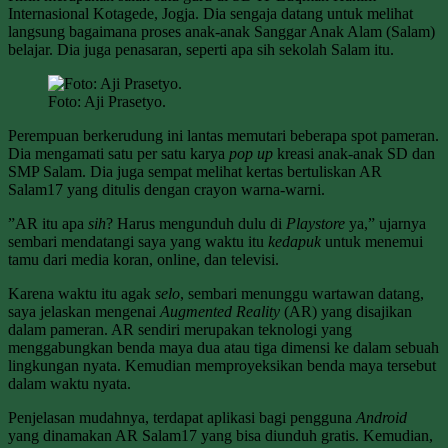
Internasional Kotagede, Jogja. Dia sengaja datang untuk melihat
langsung bagaimana proses anak-anak Sanggar Anak Alam (Salam)
belajar. Dia juga penasaran, seperti apa sih sekolah Salam itu.
Foto: Aji Prasetyo.
Perempuan berkerudung ini lantas memutari beberapa spot pameran.
Dia mengamati satu per satu karya
pop up
kreasi anak-anak SD dan
SMP Salam. Dia juga sempat melihat kertas bertuliskan AR
Salam17 yang ditulis dengan crayon warna-warni.
”AR itu apa
sih
? Harus mengunduh dulu di
Playstore
ya,” ujarnya
sembari mendatangi saya yang waktu itu
kedapuk
untuk menemui
tamu dari media koran, online, dan televisi.
Karena waktu itu agak
selo
, sembari menunggu wartawan datang,
saya jelaskan mengenai
Augmented Reality
(AR) yang disajikan
dalam pameran. AR sendiri merupakan teknologi yang
menggabungkan benda maya dua atau tiga dimensi ke dalam sebuah
lingkungan nyata. Kemudian memproyeksikan benda maya tersebut
dalam waktu nyata.
Penjelasan mudahnya, terdapat aplikasi bagi pengguna
Android
yang dinamakan AR Salam17 yang bisa diunduh gratis. Kemudian,