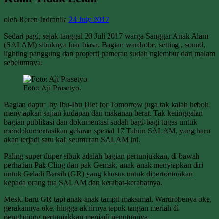
oleh Reren Indranila
24 July 2017
Sedari pagi, sejak tanggal 20 Juli 2017 warga Sanggar Anak Alam
(SALAM) sibuknya luar biasa. Bagian wardrobe, setting , sound,
lighting panggung dan properti pameran sudah nglembur dari malam
sebelumnya.
Foto: Aji Prasetyo.
Bagian dapur by Ibu-Ibu Diet for Tomorrow juga tak kalah heboh
menyiapkan sajian kudapan dan makanan berat. Tak ketinggalan
bagian publikasi dan dokumentasi sudah bagi-bagi tugas untuk
mendokumentasikan gelaran spesial 17 Tahun SALAM, yang baru
akan terjadi satu kali seumuran SALAM ini.
Paling super duper sibuk adalah bagian pertunjukkan, di bawah
perhatian Pak Cling dan pak Gemak, anak-anak menyiapkan diri
untuk Geladi Bersih (GR) yang khusus untuk dipertontonkan
kepada orang tua SALAM dan kerabat-kerabatnya.
Meski baru GR tapi anak-anak tampil maksimal. Wardrobenya oke,
gerakannya oke, hingga akhirnya tepuk tangan meriah di
penghujung pertunjukkan menjadi penutupnya.