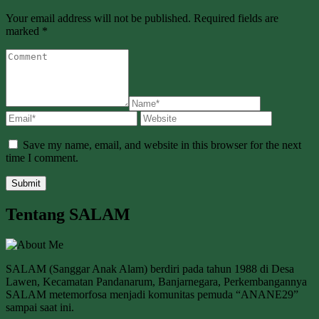
Your email address will not be published. Required fields are
marked *
Save my name, email, and website in this browser for the next
time I comment.
Tentang SALAM
SALAM (Sanggar Anak Alam) berdiri pada tahun 1988 di Desa
Lawen, Kecamatan Pandanarum, Banjarnegara, Perkembangannya
SALAM metemorfosa menjadi komunitas pemuda “ANANE29”
sampai saat ini.