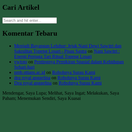
Cari Artikel
Komentar Tebaru
Menjadi Bayangan Leluhur: Jejak Nani Dewi Sawitri dan
Sakralitas Topeng Losari - Pisau Sastra
on
Nani Sawitri :
Energi Penjaga Tari Ritual Topeng Losari
vwtoto
on
Pentingnya Pemikiran Spasial dalam Kehidupan
Sehari-hari
pmb.sttians.ac.id
on
Robohnya Surau Kami
dea royal anggelina
on
Robohnya Surau Kami
Dea royal anggelina
on
Robohnya Surau Kami
Mendengar, Saya Lupa; Melihat, Saya Ingat; Melakukan, Saya
Paham; Menemukan Sendiri, Saya Kuasai