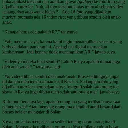
buka aplikasi tersebut dan arahkan gawai
(gadget)
ke foto-foto yang
dijadikan
marker
. Nah, di foto tersebut lantas muncul sebuah video
tentang riset anak-anak Kelas 5. Ada 16 foto yang dijadikan
marker
, otomatis ada 16 video riset yang dibuat sendiri oleh anak-
anak.
”Kenapa harus ada pakai AR?,” tanyanya.
”Yah, menurut saya, karena kami ingin menampilkan sesuatu yang
berbeda dalam pameran ini. Apalagi era digital merupakan
keniscayaan. Jadi kenapa tidak menampilkan AR,” jawab saya.
”Videonya mereka buat sendiri? Lalu AR-nya apakah dibuat juga
oleh anak-anak?,” tanyanya lagi.
”Ya, video dibuat sendiri oleh anak-anak. Proses editingnya juga
dilakukan oleh teman-teman kecil Kelas 5. Sedangkan foto yang
dijadikan
marker
merupakan karya fotografi salah satu orang tua
siswa. AR-nya juga dibuat oleh salah satu orang tua,” jawab saya.
Ririn pun bertanya lagi, apakah orang tua yang terlibat hanya saat
pameran saja? Atau memang orang tua memiliki andil besar dalam
proses belajar mengajar di Salam.
Saya pun lantas menjelaskan sedikit tentang peran orang tua di
Salam. Memang keterlibatan orang tua bisa dibilang cukup besar.