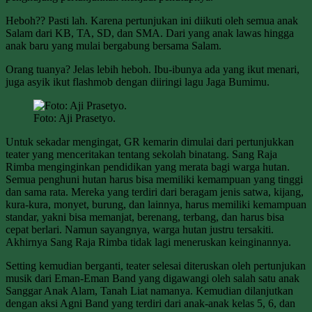
Heboh?? Pasti lah. Karena pertunjukan ini diikuti oleh semua anak
Salam dari KB, TA, SD, dan SMA. Dari yang anak lawas hingga
anak baru yang mulai bergabung bersama Salam.
Orang tuanya? Jelas lebih heboh. Ibu-ibunya ada yang ikut menari,
juga asyik ikut flashmob dengan diiringi lagu Jaga Bumimu.
Foto: Aji Prasetyo.
Untuk sekadar mengingat, GR kemarin dimulai dari pertunjukkan
teater yang menceritakan tentang sekolah binatang. Sang Raja
Rimba menginginkan pendidikan yang merata bagi warga hutan.
Semua penghuni hutan harus bisa memiliki kemampuan yang tinggi
dan sama rata. Mereka yang terdiri dari beragam jenis satwa, kijang,
kura-kura, monyet, burung, dan lainnya, harus memiliki kemampuan
standar, yakni bisa memanjat, berenang, terbang, dan harus bisa
cepat berlari. Namun sayangnya, warga hutan justru tersakiti.
Akhirnya Sang Raja Rimba tidak lagi meneruskan keinginannya.
Setting kemudian berganti, teater selesai diteruskan oleh pertunjukan
musik dari Eman-Eman Band yang digawangi oleh salah satu anak
Sanggar Anak Alam, Tanah Liat namanya. Kemudian dilanjutkan
dengan aksi Agni Band yang terdiri dari anak-anak kelas 5, 6, dan