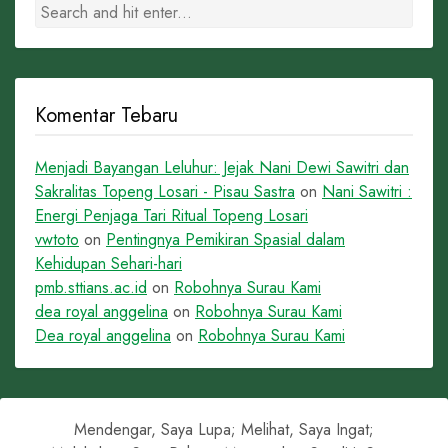
Komentar Tebaru
Menjadi Bayangan Leluhur: Jejak Nani Dewi Sawitri dan
Sakralitas Topeng Losari - Pisau Sastra
on
Nani Sawitri :
Energi Penjaga Tari Ritual Topeng Losari
vwtoto
on
Pentingnya Pemikiran Spasial dalam
Kehidupan Sehari-hari
pmb.sttians.ac.id
on
Robohnya Surau Kami
dea royal anggelina
on
Robohnya Surau Kami
Dea royal anggelina
on
Robohnya Surau Kami
Mendengar, Saya Lupa; Melihat, Saya Ingat;