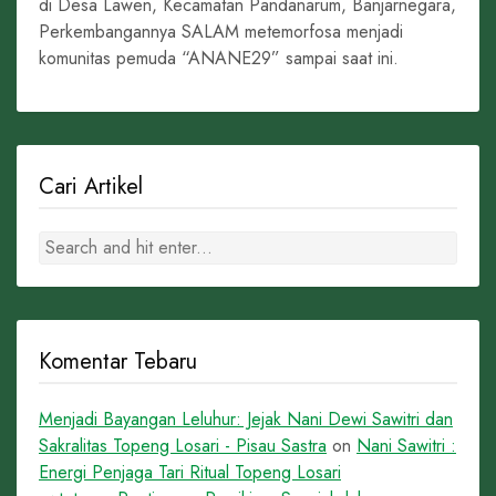
di Desa Lawen, Kecamatan Pandanarum, Banjarnegara,
Perkembangannya SALAM metemorfosa menjadi
komunitas pemuda “ANANE29” sampai saat ini.
Cari Artikel
Komentar Tebaru
Menjadi Bayangan Leluhur: Jejak Nani Dewi Sawitri dan
Sakralitas Topeng Losari - Pisau Sastra
on
Nani Sawitri :
Energi Penjaga Tari Ritual Topeng Losari