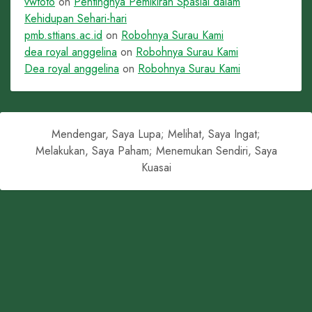
vwtoto
on
Pentingnya Pemikiran Spasial dalam
Kehidupan Sehari-hari
pmb.sttians.ac.id
on
Robohnya Surau Kami
dea royal anggelina
on
Robohnya Surau Kami
Dea royal anggelina
on
Robohnya Surau Kami
Mendengar, Saya Lupa; Melihat, Saya Ingat;
Melakukan, Saya Paham; Menemukan Sendiri, Saya
Kuasai