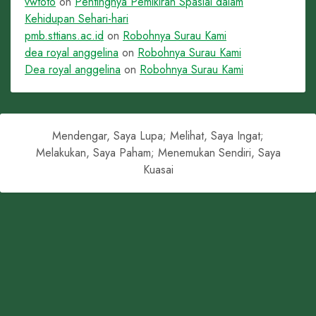
vwtoto
on
Pentingnya Pemikiran Spasial dalam
Kehidupan Sehari-hari
pmb.sttians.ac.id
on
Robohnya Surau Kami
dea royal anggelina
on
Robohnya Surau Kami
Dea royal anggelina
on
Robohnya Surau Kami
Mendengar, Saya Lupa; Melihat, Saya Ingat;
Melakukan, Saya Paham; Menemukan Sendiri, Saya
Kuasai