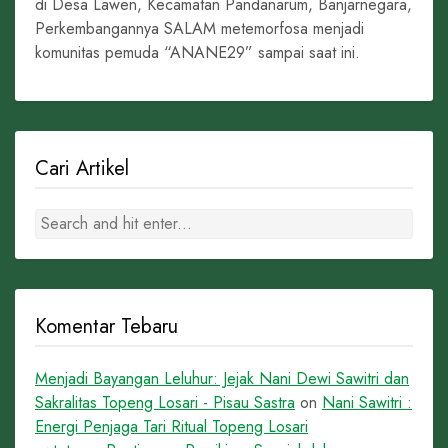
di Desa Lawen, Kecamatan Pandanarum, Banjarnegara,
Perkembangannya SALAM metemorfosa menjadi
komunitas pemuda “ANANE29” sampai saat ini.
Cari Artikel
Komentar Tebaru
Menjadi Bayangan Leluhur: Jejak Nani Dewi Sawitri dan
Sakralitas Topeng Losari - Pisau Sastra
on
Nani Sawitri :
Energi Penjaga Tari Ritual Topeng Losari