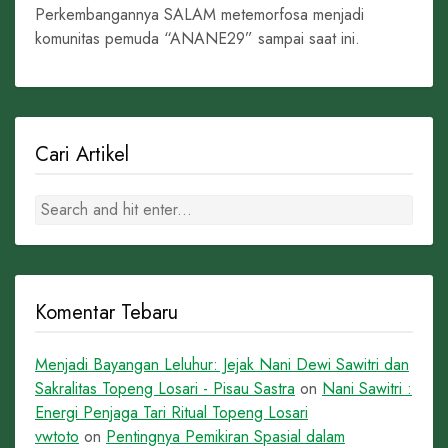
Perkembangannya SALAM metemorfosa menjadi
komunitas pemuda “ANANE29” sampai saat ini.
Cari Artikel
Komentar Tebaru
Menjadi Bayangan Leluhur: Jejak Nani Dewi Sawitri dan
Sakralitas Topeng Losari - Pisau Sastra
on
Nani Sawitri :
Energi Penjaga Tari Ritual Topeng Losari
vwtoto
on
Pentingnya Pemikiran Spasial dalam