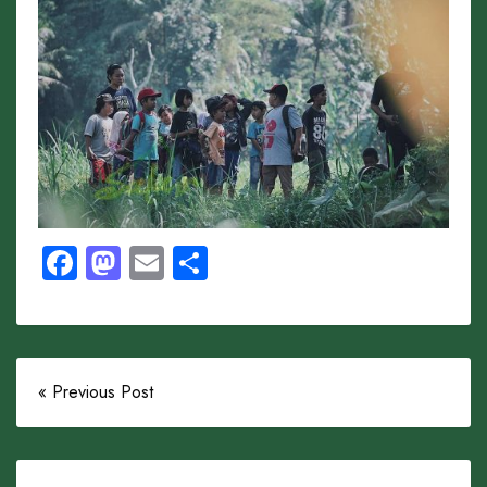
Facebook
Mastodon
Email
Share
« Previous Post