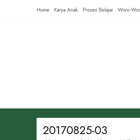
Skip
Home
Karya Anak
Proses Belajar
Woro-Wo
to
content
20170825-03