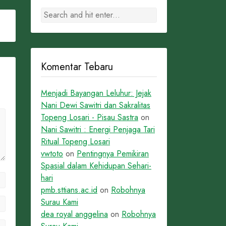
Komentar Tebaru
Menjadi Bayangan Leluhur: Jejak
Nani Dewi Sawitri dan Sakralitas
Topeng Losari - Pisau Sastra
on
Nani Sawitri : Energi Penjaga Tari
Ritual Topeng Losari
vwtoto
on
Pentingnya Pemikiran
Spasial dalam Kehidupan Sehari-
hari
pmb.sttians.ac.id
on
Robohnya
Surau Kami
dea royal anggelina
on
Robohnya