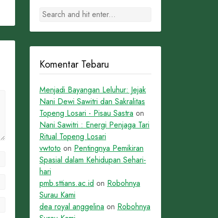
Komentar Tebaru
Menjadi Bayangan Leluhur: Jejak
Nani Dewi Sawitri dan Sakralitas
Topeng Losari - Pisau Sastra
on
Nani Sawitri : Energi Penjaga Tari
Ritual Topeng Losari
vwtoto
on
Pentingnya Pemikiran
Spasial dalam Kehidupan Sehari-
hari
pmb.sttians.ac.id
on
Robohnya
Surau Kami
dea royal anggelina
on
Robohnya