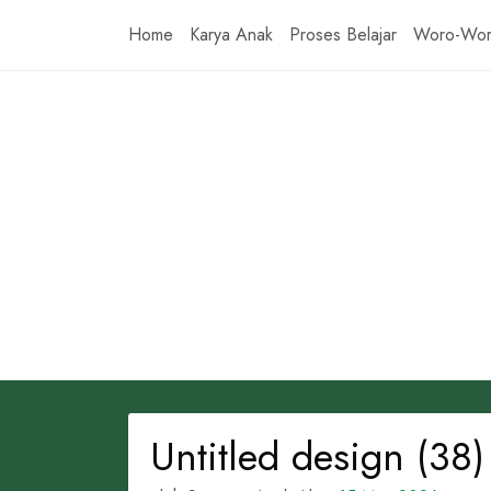
Skip
Home
Karya Anak
Proses Belajar
Woro-Wo
to
content
Untitled design (38)