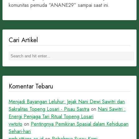
komunitas pemuda “ANANE29” sampai saat ini.
Cari Artikel
Komentar Tebaru
Menjadi Bayangan Leluhur: Jejak Nani Dewi Sawitri dan
Sakralitas Topeng Losari - Pisau Sastra
on
Nani Sawitri :
Energi Penjaga Tari Ritual Topeng Losari
vwtoto
on
Pentingnya Pemikiran Spasial dalam Kehidupan
Sehari-hari
pmb.sttians.ac.id
on
Robohnya Surau Kami