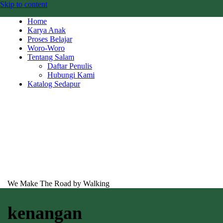
Skip to content
Home
Karya Anak
Proses Belajar
Woro-Woro
Tentang Salam
Daftar Penulis
Hubungi Kami
Katalog Sedapur
We Make The Road by Walking
kenangan