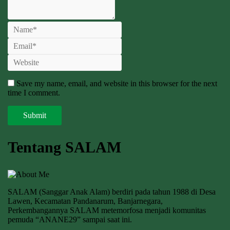
Save my name, email, and website in this browser for the next
time I comment.
Tentang SALAM
SALAM (Sanggar Anak Alam) berdiri pada tahun 1988 di Desa
Lawen, Kecamatan Pandanarum, Banjarnegara,
Perkembangannya SALAM metemorfosa menjadi komunitas
pemuda “ANANE29” sampai saat ini.