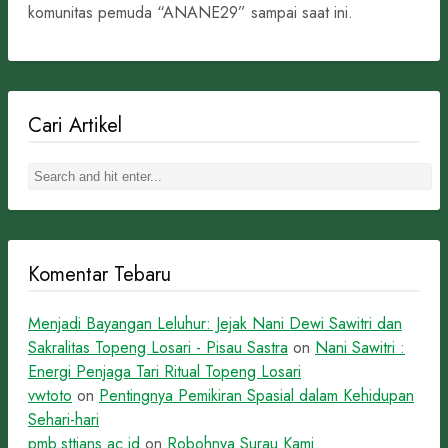
komunitas pemuda “ANANE29” sampai saat ini.
Cari Artikel
Komentar Tebaru
Menjadi Bayangan Leluhur: Jejak Nani Dewi Sawitri dan
Sakralitas Topeng Losari - Pisau Sastra
on
Nani Sawitri :
Energi Penjaga Tari Ritual Topeng Losari
vwtoto
on
Pentingnya Pemikiran Spasial dalam Kehidupan
Sehari-hari
pmb.sttians.ac.id
on
Robohnya Surau Kami