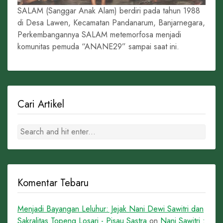
SALAM (Sanggar Anak Alam) berdiri pada tahun 1988
di Desa Lawen, Kecamatan Pandanarum, Banjarnegara,
Perkembangannya SALAM metemorfosa menjadi
komunitas pemuda “ANANE29” sampai saat ini.
Cari Artikel
Komentar Tebaru
Menjadi Bayangan Leluhur: Jejak Nani Dewi Sawitri dan
Sakralitas Topeng Losari - Pisau Sastra
on
Nani Sawitri :