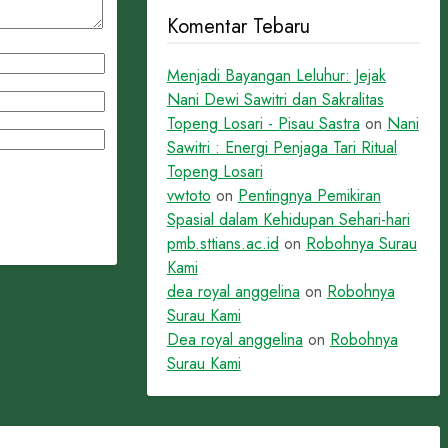
Komentar Tebaru
Menjadi Bayangan Leluhur: Jejak
Nani Dewi Sawitri dan Sakralitas
Topeng Losari - Pisau Sastra
on
Nani
Sawitri : Energi Penjaga Tari Ritual
Topeng Losari
vwtoto
on
Pentingnya Pemikiran
Spasial dalam Kehidupan Sehari-hari
pmb.sttians.ac.id
on
Robohnya Surau
Kami
dea royal anggelina
on
Robohnya
Surau Kami
Dea royal anggelina
on
Robohnya
Surau Kami