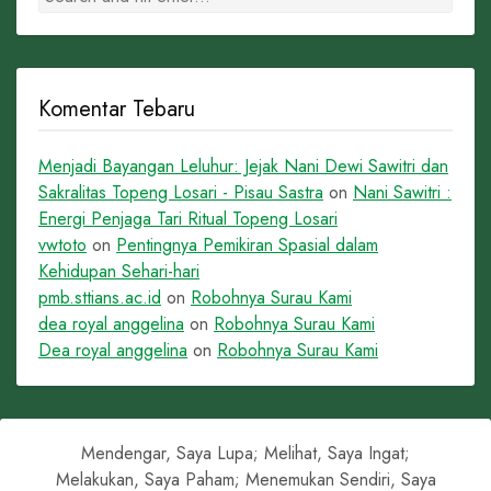
Komentar Tebaru
Menjadi Bayangan Leluhur: Jejak Nani Dewi Sawitri dan
Sakralitas Topeng Losari - Pisau Sastra
on
Nani Sawitri :
Energi Penjaga Tari Ritual Topeng Losari
vwtoto
on
Pentingnya Pemikiran Spasial dalam
Kehidupan Sehari-hari
pmb.sttians.ac.id
on
Robohnya Surau Kami
dea royal anggelina
on
Robohnya Surau Kami
Dea royal anggelina
on
Robohnya Surau Kami
Mendengar, Saya Lupa; Melihat, Saya Ingat;
Melakukan, Saya Paham; Menemukan Sendiri, Saya