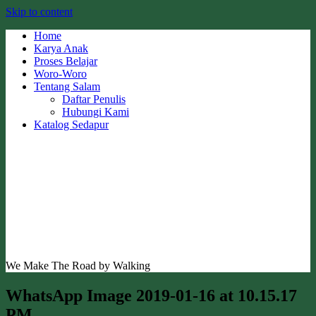
Skip to content
Home
Karya Anak
Proses Belajar
Woro-Woro
Tentang Salam
Daftar Penulis
Hubungi Kami
Katalog Sedapur
We Make The Road by Walking
WhatsApp Image 2019-01-16 at 10.15.17
PM