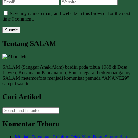
Save my name, email, and website in this browser for the next
time I comment.
Tentang SALAM
SALAM (Sanggar Anak Alam) berdiri pada tahun 1988 di Desa
Lawen, Kecamatan Pandanarum, Banjarnegara, Perkembangannya
SALAM metemorfosa menjadi komunitas pemuda “ANANE29”
sampai saat ini.
Cari Artikel
Komentar Tebaru
Menjadi Bayangan Leluhur: Jejak Nani Dewi Sawitri dan