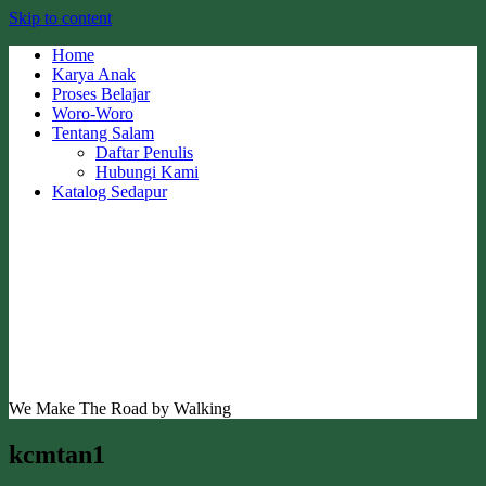
Skip to content
Home
Karya Anak
Proses Belajar
Woro-Woro
Tentang Salam
Daftar Penulis
Hubungi Kami
Katalog Sedapur
We Make The Road by Walking
kcmtan1