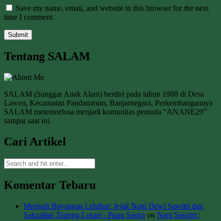
Save my name, email, and website in this browser for the next
time I comment.
Tentang SALAM
SALAM (Sanggar Anak Alam) berdiri pada tahun 1988 di Desa
Lawen, Kecamatan Pandanarum, Banjarnegara, Perkembangannya
SALAM metemorfosa menjadi komunitas pemuda “ANANE29”
sampai saat ini.
Cari Artikel
Komentar Tebaru
Menjadi Bayangan Leluhur: Jejak Nani Dewi Sawitri dan
Sakralitas Topeng Losari - Pisau Sastra
on
Nani Sawitri :