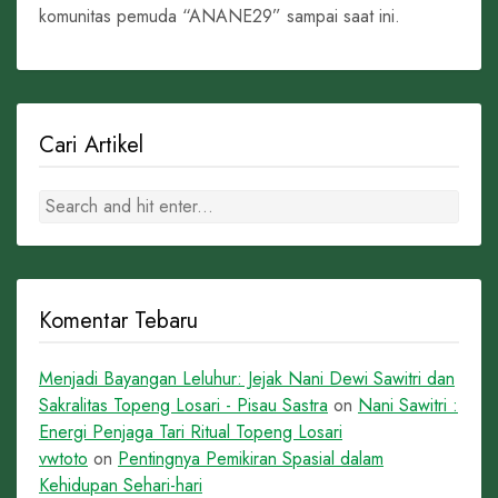
komunitas pemuda “ANANE29” sampai saat ini.
Cari Artikel
Komentar Tebaru
Menjadi Bayangan Leluhur: Jejak Nani Dewi Sawitri dan
Sakralitas Topeng Losari - Pisau Sastra
on
Nani Sawitri :
Energi Penjaga Tari Ritual Topeng Losari
vwtoto
on
Pentingnya Pemikiran Spasial dalam
Kehidupan Sehari-hari