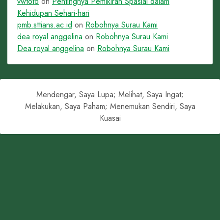
vwtoto
on
Pentingnya Pemikiran Spasial dalam
Kehidupan Sehari-hari
pmb.sttians.ac.id
on
Robohnya Surau Kami
dea royal anggelina
on
Robohnya Surau Kami
Dea royal anggelina
on
Robohnya Surau Kami
Mendengar, Saya Lupa; Melihat, Saya Ingat;
Melakukan, Saya Paham; Menemukan Sendiri, Saya
Kuasai