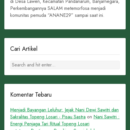
di Desa Lawen, Kecamatan Pandanarum, Banjarnegara,
Perkembangannya SALAM metemorfosa menjadi
komunitas pemuda “ANANE29” sampai saat ini.
Cari Artikel
Komentar Tebaru
Menjadi Bayangan Leluhur: Jejak Nani Dewi Sawitri dan
Sakralitas Topeng Losari - Pisau Sastra
on
Nani Sawitri :
Energi Penjaga Tari Ritual Topeng Losari