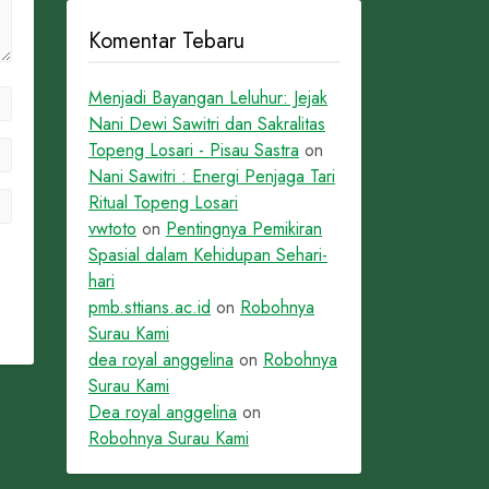
Komentar Tebaru
Menjadi Bayangan Leluhur: Jejak
Nani Dewi Sawitri dan Sakralitas
Topeng Losari - Pisau Sastra
on
Nani Sawitri : Energi Penjaga Tari
Ritual Topeng Losari
vwtoto
on
Pentingnya Pemikiran
Spasial dalam Kehidupan Sehari-
hari
pmb.sttians.ac.id
on
Robohnya
Surau Kami
dea royal anggelina
on
Robohnya
Surau Kami
Dea royal anggelina
on
Robohnya Surau Kami