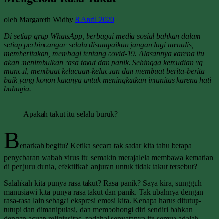
oleh Margareth Widhy
8 April 2020
Di setiap grup WhatsApp, berbagai media sosial bahkan dalam
setiap perbincangan selalu disampaikan jangan lagi menulis,
memberitakan, membagi tentang covid-19. Alasannya karena itu
akan menimbulkan rasa takut dan panik. Sehingga kemudian yg
muncul, membuat kelucuan-kelucuan dan membuat berita-berita
baik yang konon katanya untuk meningkatkan imunitas karena hati
bahagia.
Apakah takut itu selalu buruk?
B
enarkah begitu? Ketika secara tak sadar kita tahu betapa
penyebaran wabah virus itu semakin merajalela membawa kematian
di penjuru dunia, efektifkah anjuran untuk tidak takut tersebut?
Salahkah kita punya rasa takut? Rasa panik? Saya kira, sungguh
manusiawi kita punya rasa takut dan panik. Tak ubahnya dengan
rasa-rasa lain sebagai ekspresi emosi kita. Kenapa harus ditutup-
tutupi dan dimanipulasi, dan membohongi diri sendiri bahkan
dengan acuan religiusitas, padahal senyatanya itu semua adalah