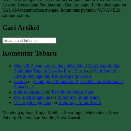
Lawen, Kecamatan Pandanarum, Banjarnegara, Perkembangannya
SALAM metemorfosa menjadi komunitas pemuda “ANANE29”
sampai saat ini.
Cari Artikel
Komentar Tebaru
Menjadi Bayangan Leluhur: Jejak Nani Dewi Sawitri dan
Sakralitas Topeng Losari - Pisau Sastra
on
Nani Sawitri :
Energi Penjaga Tari Ritual Topeng Losari
vwtoto
on
Pentingnya Pemikiran Spasial dalam Kehidupan
Sehari-hari
pmb.sttians.ac.id
on
Robohnya Surau Kami
dea royal anggelina
on
Robohnya Surau Kami
Dea royal anggelina
on
Robohnya Surau Kami
Mendengar, Saya Lupa; Melihat, Saya Ingat; Melakukan, Saya
Paham; Menemukan Sendiri, Saya Kuasai