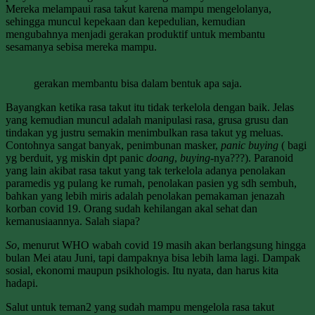
Mereka melampaui rasa takut karena mampu mengelolanya,
sehingga muncul kepekaan dan kepedulian, kemudian
mengubahnya menjadi gerakan produktif untuk membantu
sesamanya sebisa mereka mampu.
gerakan membantu bisa dalam bentuk apa saja.
Bayangkan ketika rasa takut itu tidak terkelola dengan baik. Jelas
yang kemudian muncul adalah manipulasi rasa, grusa grusu dan
tindakan yg justru semakin menimbulkan rasa takut yg meluas.
Contohnya sangat banyak, penimbunan masker,
panic buying
( bagi
yg berduit, yg miskin dpt panic
doang
,
buying
-nya???). Paranoid
yang lain akibat rasa takut yang tak terkelola adanya penolakan
paramedis yg pulang ke rumah, penolakan pasien yg sdh sembuh,
bahkan yang lebih miris adalah penolakan pemakaman jenazah
korban covid 19. Orang sudah kehilangan akal sehat dan
kemanusiaannya. Salah siapa?
So
, menurut WHO wabah covid 19 masih akan berlangsung hingga
bulan Mei atau Juni, tapi dampaknya bisa lebih lama lagi. Dampak
sosial, ekonomi maupun psikhologis. Itu nyata, dan harus kita
hadapi.
Salut untuk teman2 yang sudah mampu mengelola rasa takut