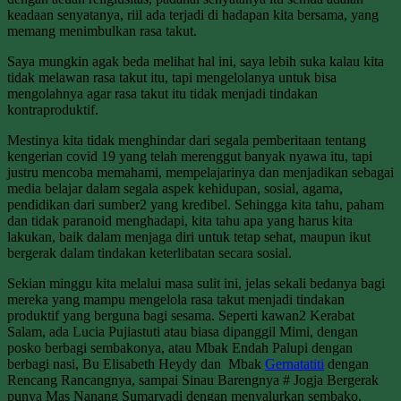
keadaan senyatanya, riil ada terjadi di hadapan kita bersama, yang
memang menimbulkan rasa takut.
Saya mungkin agak beda melihat hal ini, saya lebih suka kalau kita
tidak melawan rasa takut itu, tapi mengelolanya untuk bisa
mengolahnya agar rasa takut itu tidak menjadi tindakan
kontraproduktif.
Mestinya kita tidak menghindar dari segala pemberitaan tentang
kengerian covid 19 yang telah merenggut banyak nyawa itu, tapi
justru mencoba memahami, mempelajarinya dan menjadikan sebagai
media belajar dalam segala aspek kehidupan, sosial, agama,
pendidikan dari sumber2 yang kredibel. Sehingga kita tahu, paham
dan tidak paranoid menghadapi, kita tahu apa yang harus kita
lakukan, baik dalam menjaga diri untuk tetap sehat, maupun ikut
bergerak dalam tindakan keterlibatan secara sosial.
Sekian minggu kita melalui masa sulit ini, jelas sekali bedanya bagi
mereka yang mampu mengelola rasa takut menjadi tindakan
produktif yang berguna bagi sesama. Seperti kawan2 Kerabat
Salam, ada Lucia Pujiastuti atau biasa dipanggil Mimi, dengan
posko berbagi sembakonya, atau Mbak
Endah
Palupi
dengan
berbagi nasi, Bu Elisabeth Heydy dan Mbak
Gernatatiti
dengan
Rencang Rancangnya, sampai Sinau Barengnya # Jogja Bergerak
punya Mas Nanang Sumaryadi dengan menyalurkan sembako.