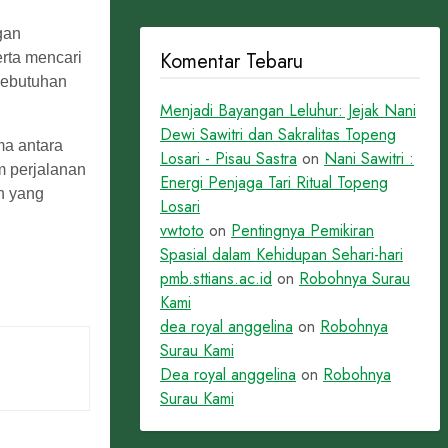
gan
Komentar Tebaru
erta mencari
kebutuhan
Menjadi Bayangan Leluhur: Jejak Nani
Dewi Sawitri dan Sakralitas Topeng
ma antara
Losari - Pisau Sastra
on
Nani Sawitri :
am perjalanan
Energi Penjaga Tari Ritual Topeng
n yang
Losari
vwtoto
on
Pentingnya Pemikiran
Spasial dalam Kehidupan Sehari-hari
pmb.sttians.ac.id
on
Robohnya Surau
Kami
dea royal anggelina
on
Robohnya
Surau Kami
Dea royal anggelina
on
Robohnya
Surau Kami