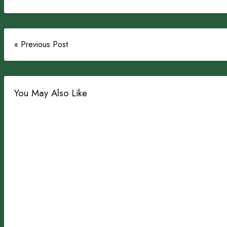
Facebook
Mastodon
Email
Share
« Previous Post
You May Also Like