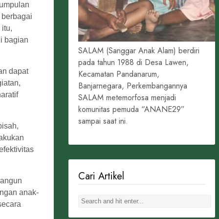
 kumpulan
a berbagai
itu,
i bagian
SALAM (Sanggar Anak Alam) berdiri
pada tahun 1988 di Desa Lawen,
an dapat
Kecamatan Pandanarum,
iatan,
Banjarnegara, Perkembangannya
aratif
SALAM metemorfosa menjadi
komunitas pemuda “ANANE29”
sampai saat ini.
pisah,
lakukan
fektivitas
Cari Artikel
mbangun
angan anak-
secara