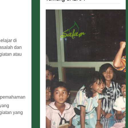
lajar di
asalah dan
giatan atau
tu pemahaman
 yang
giatan yang