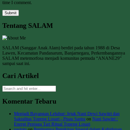
time I comment.
Tentang SALAM
SALAM (Sanggar Anak Alam) berdiri pada tahun 1988 di Desa
Lawen, Kecamatan Pandanarum, Banjarnegara, Perkembangannya
SALAM metemorfosa menjadi komunitas pemuda “ANANE29”
sampai saat ini.
Cari Artikel
Komentar Tebaru
Menjadi Bayangan Leluhur: Jejak Nani Dewi Sawitri dan
Sakralitas Topeng Losari - Pisau Sastra
on
Nani Sawitri :
Energi Penjaga Tari Ritual Topeng Losari
vwtoto
on
Pentingnya Pemikiran Spasial dalam Kehidupan