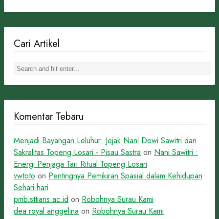
Cari Artikel
Komentar Tebaru
Menjadi Bayangan Leluhur: Jejak Nani Dewi Sawitri dan
Sakralitas Topeng Losari - Pisau Sastra
on
Nani Sawitri :
Energi Penjaga Tari Ritual Topeng Losari
vwtoto
on
Pentingnya Pemikiran Spasial dalam Kehidupan
Sehari-hari
pmb.sttians.ac.id
on
Robohnya Surau Kami
dea royal anggelina
on
Robohnya Surau Kami