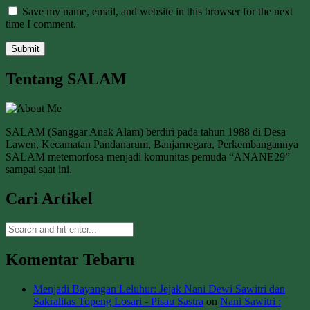
Save my name, email, and website in this browser for the next
time I comment.
Tentang SALAM
SALAM (Sanggar Anak Alam) berdiri pada tahun 1988 di Desa
Lawen, Kecamatan Pandanarum, Banjarnegara, Perkembangannya
SALAM metemorfosa menjadi komunitas pemuda “ANANE29”
sampai saat ini.
Cari Artikel
Komentar Tebaru
Menjadi Bayangan Leluhur: Jejak Nani Dewi Sawitri dan
Sakralitas Topeng Losari - Pisau Sastra
on
Nani Sawitri :