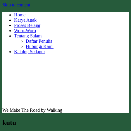
Skip to content
Home
Karya Anak
Proses Belajar
Woro-Woro
Tentang Salam
Daftar Penulis
Hubungi Kami
Katalog Sedapur
We Make The Road by Walking
kutu