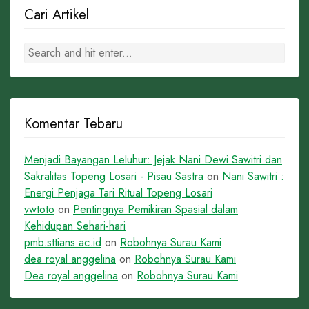
Cari Artikel
Komentar Tebaru
Menjadi Bayangan Leluhur: Jejak Nani Dewi Sawitri dan
Sakralitas Topeng Losari - Pisau Sastra
on
Nani Sawitri :
Energi Penjaga Tari Ritual Topeng Losari
vwtoto
on
Pentingnya Pemikiran Spasial dalam
Kehidupan Sehari-hari
pmb.sttians.ac.id
on
Robohnya Surau Kami
dea royal anggelina
on
Robohnya Surau Kami
Dea royal anggelina
on
Robohnya Surau Kami