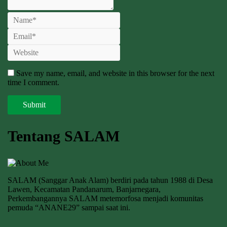
Save my name, email, and website in this browser for the next
time I comment.
Tentang SALAM
SALAM (Sanggar Anak Alam) berdiri pada tahun 1988 di Desa
Lawen, Kecamatan Pandanarum, Banjarnegara,
Perkembangannya SALAM metemorfosa menjadi komunitas
pemuda “ANANE29” sampai saat ini.