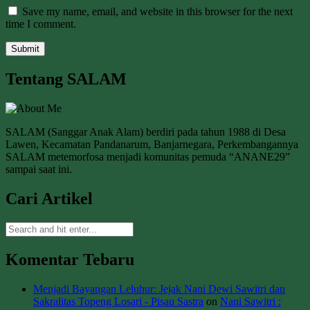
Save my name, email, and website in this browser for the next
time I comment.
Tentang SALAM
SALAM (Sanggar Anak Alam) berdiri pada tahun 1988 di Desa
Lawen, Kecamatan Pandanarum, Banjarnegara, Perkembangannya
SALAM metemorfosa menjadi komunitas pemuda “ANANE29”
sampai saat ini.
Cari Artikel
Komentar Tebaru
Menjadi Bayangan Leluhur: Jejak Nani Dewi Sawitri dan
Sakralitas Topeng Losari - Pisau Sastra
on
Nani Sawitri :