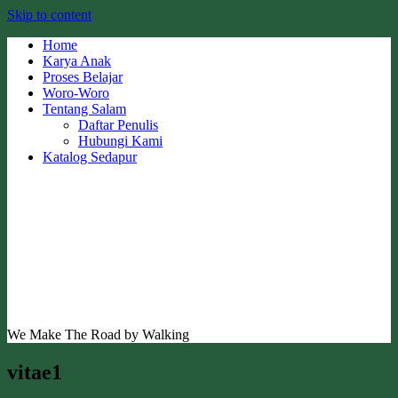
Skip to content
Home
Karya Anak
Proses Belajar
Woro-Woro
Tentang Salam
Daftar Penulis
Hubungi Kami
Katalog Sedapur
We Make The Road by Walking
vitae1