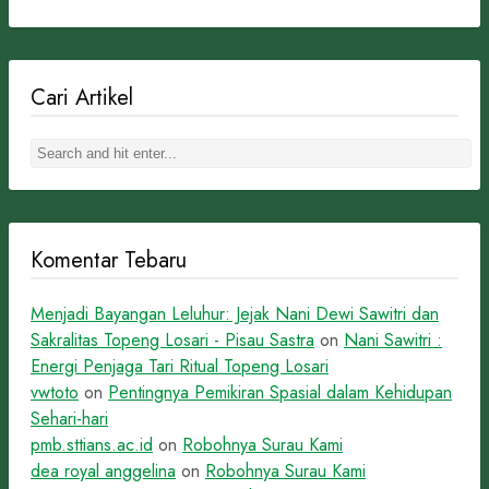
Cari Artikel
Komentar Tebaru
Menjadi Bayangan Leluhur: Jejak Nani Dewi Sawitri dan
Sakralitas Topeng Losari - Pisau Sastra
on
Nani Sawitri :
Energi Penjaga Tari Ritual Topeng Losari
vwtoto
on
Pentingnya Pemikiran Spasial dalam Kehidupan
Sehari-hari
pmb.sttians.ac.id
on
Robohnya Surau Kami
dea royal anggelina
on
Robohnya Surau Kami