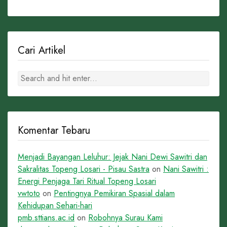
Cari Artikel
Komentar Tebaru
Menjadi Bayangan Leluhur: Jejak Nani Dewi Sawitri dan
Sakralitas Topeng Losari - Pisau Sastra
on
Nani Sawitri :
Energi Penjaga Tari Ritual Topeng Losari
vwtoto
on
Pentingnya Pemikiran Spasial dalam
Kehidupan Sehari-hari
pmb.sttians.ac.id
on
Robohnya Surau Kami