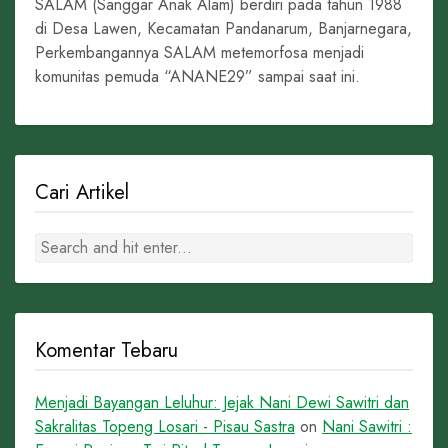
SALAM (Sanggar Anak Alam) berdiri pada tahun 1988
di Desa Lawen, Kecamatan Pandanarum, Banjarnegara,
Perkembangannya SALAM metemorfosa menjadi
komunitas pemuda “ANANE29” sampai saat ini.
Cari Artikel
Komentar Tebaru
Menjadi Bayangan Leluhur: Jejak Nani Dewi Sawitri dan
Sakralitas Topeng Losari - Pisau Sastra
on
Nani Sawitri :