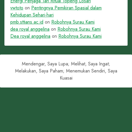
Energi Penjaga Tari Ritual Topeng Losari
vwtoto
on
Pentingnya Pemikiran Spasial dalam
Kehidupan Sehari-hari
pmb.sttians.ac.id
on
Robohnya Surau Kami
dea royal anggelina
on
Robohnya Surau Kami
Dea royal anggelina
on
Robohnya Surau Kami
Mendengar, Saya Lupa; Melihat, Saya Ingat;
Melakukan, Saya Paham; Menemukan Sendiri, Saya
Kuasai