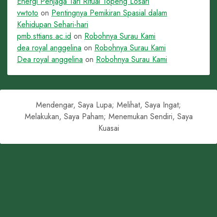
Energi Penjaga Tari Ritual Topeng Losari
vwtoto
on
Pentingnya Pemikiran Spasial dalam
Kehidupan Sehari-hari
pmb.sttians.ac.id
on
Robohnya Surau Kami
dea royal anggelina
on
Robohnya Surau Kami
Dea royal anggelina
on
Robohnya Surau Kami
Mendengar, Saya Lupa; Melihat, Saya Ingat;
Melakukan, Saya Paham; Menemukan Sendiri, Saya
Kuasai