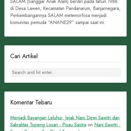
SALAM (Sanggar Anak Alam) berdiri pada tahun 1988
di Desa Lawen, Kecamatan Pandanarum, Banjarnegara,
Perkembangannya SALAM metemorfosa menjadi
komunitas pemuda “ANANE29” sampai saat ini.
Cari Artikel
Komentar Tebaru
Menjadi Bayangan Leluhur: Jejak Nani Dewi Sawitri dan
Sakralitas Topeng Losari - Pisau Sastra
on
Nani Sawitri :