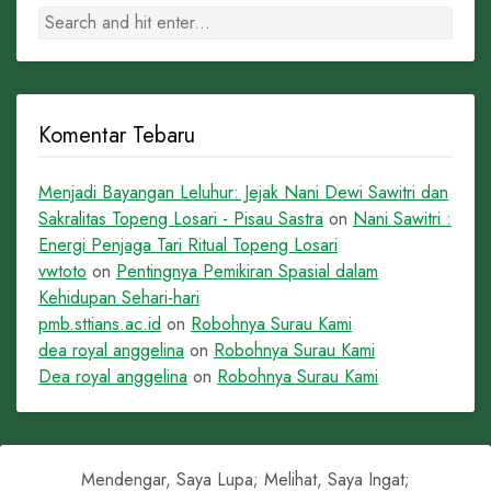
Komentar Tebaru
Menjadi Bayangan Leluhur: Jejak Nani Dewi Sawitri dan
Sakralitas Topeng Losari - Pisau Sastra
on
Nani Sawitri :
Energi Penjaga Tari Ritual Topeng Losari
vwtoto
on
Pentingnya Pemikiran Spasial dalam
Kehidupan Sehari-hari
pmb.sttians.ac.id
on
Robohnya Surau Kami
dea royal anggelina
on
Robohnya Surau Kami
Dea royal anggelina
on
Robohnya Surau Kami
Mendengar, Saya Lupa; Melihat, Saya Ingat;