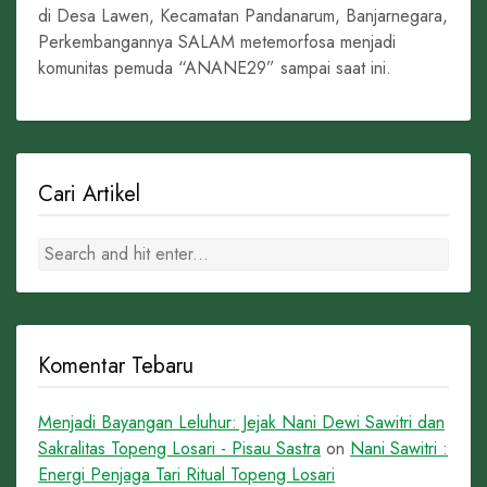
di Desa Lawen, Kecamatan Pandanarum, Banjarnegara,
Perkembangannya SALAM metemorfosa menjadi
komunitas pemuda “ANANE29” sampai saat ini.
Cari Artikel
Komentar Tebaru
Menjadi Bayangan Leluhur: Jejak Nani Dewi Sawitri dan
Sakralitas Topeng Losari - Pisau Sastra
on
Nani Sawitri :
Energi Penjaga Tari Ritual Topeng Losari