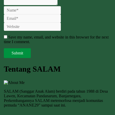
Save my name, email, and website in this browser for the next
time I comment.
Tentang SALAM
SALAM (Sanggar Anak Alam) berdiri pada tahun 1988 di Desa
Lawen, Kecamatan Pandanarum, Banjarnegara,
Perkembangannya SALAM metemorfosa menjadi komunitas
pemuda “ANANE29” sampai saat ini.