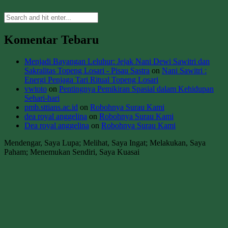
Komentar Tebaru
Menjadi Bayangan Leluhur: Jejak Nani Dewi Sawitri dan
Sakralitas Topeng Losari - Pisau Sastra
on
Nani Sawitri :
Energi Penjaga Tari Ritual Topeng Losari
vwtoto
on
Pentingnya Pemikiran Spasial dalam Kehidupan
Sehari-hari
pmb.sttians.ac.id
on
Robohnya Surau Kami
dea royal anggelina
on
Robohnya Surau Kami
Dea royal anggelina
on
Robohnya Surau Kami
Mendengar, Saya Lupa; Melihat, Saya Ingat; Melakukan, Saya
Paham; Menemukan Sendiri, Saya Kuasai