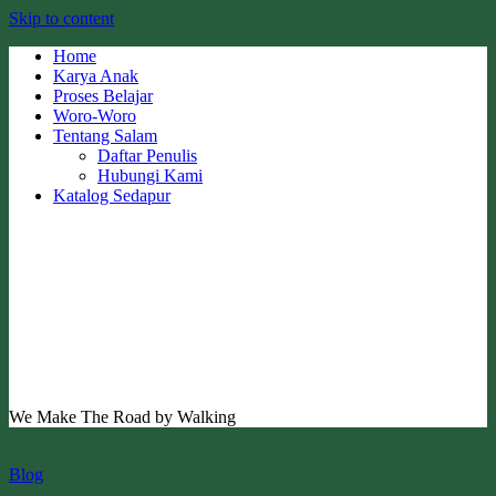
Skip to content
Home
Karya Anak
Proses Belajar
Woro-Woro
Tentang Salam
Daftar Penulis
Hubungi Kami
Katalog Sedapur
We Make The Road by Walking
Blog