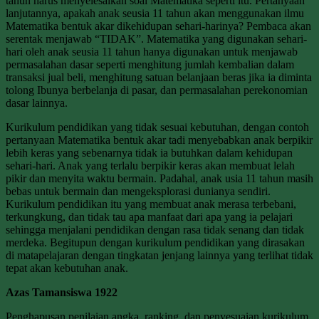
tahun harus menyelesaikan soal Matematika seperti itu. Pertanyaan
lanjutannya, apakah anak seusia 11 tahun akan menggunakan ilmu
Matematika bentuk akar dikehidupan sehari-harinya? Pembaca akan
serentak menjawab “TIDAK”. Matematika yang digunakan sehari-
hari oleh anak seusia 11 tahun hanya digunakan untuk menjawab
permasalahan dasar seperti menghitung jumlah kembalian dalam
transaksi jual beli, menghitung satuan belanjaan beras jika ia diminta
tolong Ibunya berbelanja di pasar, dan permasalahan perekonomian
dasar lainnya.
Kurikulum pendidikan yang tidak sesuai kebutuhan, dengan contoh
pertanyaan Matematika bentuk akar tadi menyebabkan anak berpikir
lebih keras yang sebenarnya tidak ia butuhkan dalam kehidupan
sehari-hari. Anak yang terlalu berpikir keras akan membuat lelah
pikir dan menyita waktu bermain. Padahal, anak usia 11 tahun masih
bebas untuk bermain dan mengeksplorasi dunianya sendiri.
Kurikulum pendidikan itu yang membuat anak merasa terbebani,
terkungkung, dan tidak tau apa manfaat dari apa yang ia pelajari
sehingga menjalani pendidikan dengan rasa tidak senang dan tidak
merdeka. Begitupun dengan kurikulum pendidikan yang dirasakan
di matapelajaran dengan tingkatan jenjang lainnya yang terlihat tidak
tepat akan kebutuhan anak.
Azas Tamansiswa 1922
Penghapusan penilaian angka, ranking, dan penyesuaian kurikulum