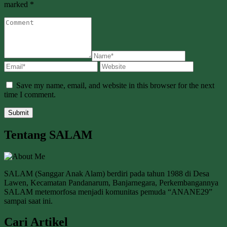
marked *
Save my name, email, and website in this browser for the next
time I comment.
Tentang SALAM
SALAM (Sanggar Anak Alam) berdiri pada tahun 1988 di Desa
Lawen, Kecamatan Pandanarum, Banjarnegara, Perkembangannya
SALAM metemorfosa menjadi komunitas pemuda “ANANE29”
sampai saat ini.
Cari Artikel