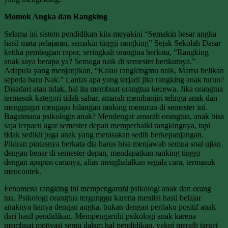
Momok Angka dan Rangking
Selama ini sistem pendidikan kita meyakini “Semakin besar angka
hasil mata pelajaran, semakin tinggi rangking” Sejak Sekolah Dasar
ketika pembagian rapor, seringkali orangtua berkata, “Rangking
anak saya berapa ya? Semoga naik di semester berikutnya.”
Adapula yang menjanjikan, “Kalau rangkingmu naik, Mama belikan
sepeda baru Nak.” Lantas apa yang terjadi jika rangking anak turun?
Disadari atau tidak, hal itu membuat orangtua kecewa. Jika orangtua
termasuk kategori tidak sabar, amarah membanjiri telinga anak dan
menggugat mengapa bilangan ranking menurun di semester ini.
Bagaimana psikologis anak? Mendengar amarah orangtua, anak bisa
saja terpacu agar semester depan memperbaiki rangkingnya, tapi
tidak sedikit juga anak yang merasakan sedih berkepanjangan.
Pikiran pintasnya berkata dia harus bisa menjawab semua soal ujian
dengan benar di semester depan, mendapatkan ranking tinggi
dengan apapun caranya, alias menghalalkan segala cara, termasuk
mencontek.
Fenomena rangking ini mempengaruhi psikologi anak dan orang
tua. Psikologi orangtua terganggu karena menilai hasil belajar
anaknya hanya dengan angka, bukan dengan perilaku positif anak
dari hasil pendidikan. Mempengaruhi psikologi anak karena
membuat motivasi semu dalam hal pendidikan, yakni meraih target