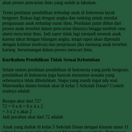
akan proses pencarian ilmu yang sudah ia lakukan.
Tentu penilaian pendidikan terhadap anak di Indonesia layak
bergeser. Bukan lagi dengan angka dan ranking untuk menilai
penguasaan anak terhadap suatu ilmu. Penilaian patut diihat dari
proses anak tersebut dalam pencarian ilmunya hingga tumbuh rasa
alami mencintai ilmu. Jadi rapor tidak lagi menjadi momok anak
karena takut dengan bilangan angka, tetapi rapor akan dipenuhi
dengan kalimat motivasi dan penjelasan jika memang anak tersebut
kurang bersemangat dalam proses mencari ilmu.
Kurikulum Pendidikan Tidak Sesuai Kebutuhan
Selain sistem penilaian pendidikan di Indonesia yang perlu bergeser,
pendidikan di Indonesia juga banyak menuntut sesuatu yang
sebenarnya tidak dibutuhkan. Siapa yang masih ingat ada soal
Matematika dalam bentuk akar di kelas 5 Sekolah Dasar? Contoh
soalnya adalah
Berapa akar dari 72?
72 = 9 x 8 = 9 x 4 x 2
= 3 x 2 x akar 2
Jadi jawaban akar dari 72 adalah
Anak yang duduk di kelas 5 Sekolah Dasar dengan kisaran umur 11