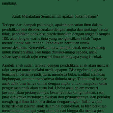
rangking.
Anak Melakukan Semacam ini apakah bukan belajar?
Terlepas dari dampak psikologis, apakah pencarian ilmu dalam
pendidikan bisa disederhanakan dengan angka dan ranking? Tentu
tidak, pendidikan tidak bisa disederhanakan dengan angka 0 sampai
100, atau dengan warna tinta yang menghasilkan istilah “rapor
merah” untuk nilai rendah. Pendidikan bertujuan untuk
memerdekakan. Kemerdekaan terwujud jika anak merasa senang
untuk mencari ilmu. Jadi tanpa
diiming-imingi
sepeda, anak
seharusnya sudah rajin mencari ilmu tentang apa yang ia sukai.
Apabila anak sudah terpikat dengan pendidikan, anak akan mencari
tahu sampai tuntas melalui media apapun. Bisa ngobrol dengan
temannya, bertanya pada guru, membaca buku, melihat alam dan
lingkungan, ataupun mencarinya didunia maya Tentu hasil belajar
anak tidak bisa hanya dinilai dengan angka untuk mengukur kadar
penguasaan anak akan suatu hal. Usaha anak dalam mencari
jawaban akan pertanyaannya, besarnya rasa keingintahuan, rasa
puas diri ketika mendapat jawaban dari pertanyaannya, dan perilaku
menghargai ilmu tidak bisa diukur dengan angka. Itulah wujud
kemerdekaan pikiran anak dalam hal pendidikan. Ia bisa berkuasa
menentukan ilmu apa yang akan dia cari hingga dia merasa puas