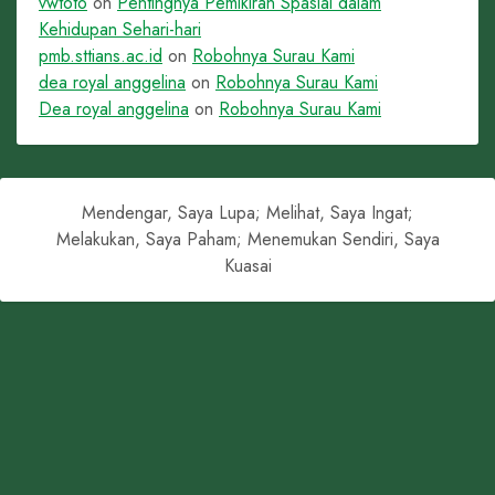
vwtoto
on
Pentingnya Pemikiran Spasial dalam
Kehidupan Sehari-hari
pmb.sttians.ac.id
on
Robohnya Surau Kami
dea royal anggelina
on
Robohnya Surau Kami
Dea royal anggelina
on
Robohnya Surau Kami
Mendengar, Saya Lupa; Melihat, Saya Ingat;
Melakukan, Saya Paham; Menemukan Sendiri, Saya
Kuasai