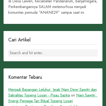
di Desa Lawen, Kecamatan Pandanarum, Banjarnegara,
Perkembangannya SALAM metemorfosa menjadi
komunitas pemuda “ANANE29” sampai saat ini.
Cari Artikel
Komentar Tebaru
Menjadi Bayangan Leluhur: Jejak Nani Dewi Sawitri dan
Sakralitas Topeng Losari - Pisau Sastra
on
Nani Sawitri :
Energi Penjaga Tari Ritual Topeng Losari