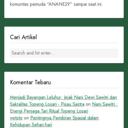
komunitas pemuda “ANANE29” sampai saat ini.
Cari Artikel
Komentar Tebaru
Menjadi Bayangan Leluhur: Jejak Nani Dewi Sawitri dan
Sakralitas Topeng Losari - Pisau Sastra
on
Nani Sawitri :
Energi Penjaga Tari Ritual Topeng Losari
vwtoto
on
Pentingnya Pemikiran Spasial dalam
Kehidupan Sehari-hari