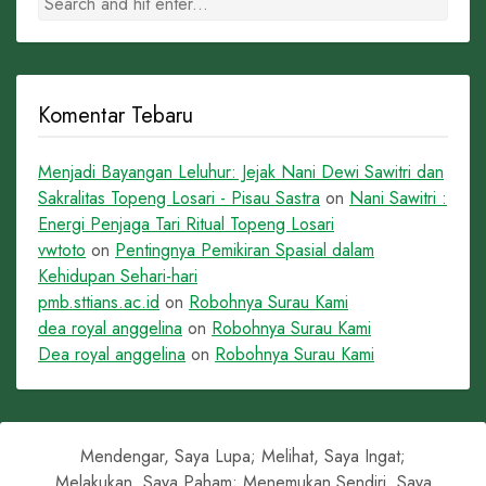
Komentar Tebaru
Menjadi Bayangan Leluhur: Jejak Nani Dewi Sawitri dan
Sakralitas Topeng Losari - Pisau Sastra
on
Nani Sawitri :
Energi Penjaga Tari Ritual Topeng Losari
vwtoto
on
Pentingnya Pemikiran Spasial dalam
Kehidupan Sehari-hari
pmb.sttians.ac.id
on
Robohnya Surau Kami
dea royal anggelina
on
Robohnya Surau Kami
Dea royal anggelina
on
Robohnya Surau Kami
Mendengar, Saya Lupa; Melihat, Saya Ingat;
Melakukan, Saya Paham; Menemukan Sendiri, Saya