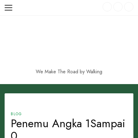
Skip
to
content
We Make The Road by Walking
BLOG
Penemu Angka 1Sampai
0