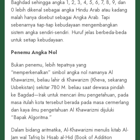
Baghdad sehingga angka 1, 2, 3, 4, 5, 6, 7, 8, 9, dan
0 lebih dikenal sebagai angka Hindu Arab atau kadang
malah hanya disebut sebagai Angka Arab. Tapi
sebenarnya tiap-tiap kebudayaan mengembangkan
sistem angka sendiri-sendiri. Huruf jelas berbeda-beda
untuk setiap kebudayaan.
Penemu Angka Nol
Bukan penemu, lebih tepatnya yang
“memperkenalkan” simbol angka nol namanya Al
Khawarizmi, beliau lahir di Khawarizm (Kheva, sekarang
Usbekistan) sekitar 780 M. beliau saat dewasa pindah
ke Bagdad—Irak untuk mencari ilmu pengetahuan, pada
masa itulah kota tersebut berada pada masa cermerlang
dan kaya ilmu pengetahuan Al Khawarizmi dijuluki
“Bapak Algoritma.”
Dalam bidang aritmatika, Al-Khawarizmi menulis kitab Al-
Jam wal Tafriq bi Hisab al-Hid (Book of Addition