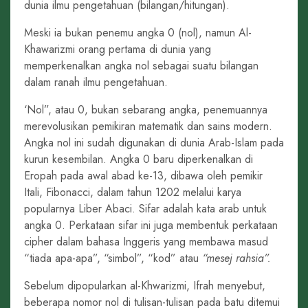
dunia ilmu pengetahuan (bilangan/hitungan).
Meski ia bukan penemu angka 0 (nol), namun Al-
Khawarizmi orang pertama di dunia yang
memperkenalkan angka nol sebagai suatu bilangan
dalam ranah ilmu pengetahuan.
‘Nol”, atau 0, bukan sebarang angka, penemuannya
merevolusikan pemikiran matematik dan sains modern.
Angka nol ini sudah digunakan di dunia Arab-Islam pada
kurun kesembilan. Angka 0 baru diperkenalkan di
Eropah pada awal abad ke-13, dibawa oleh pemikir
Itali, Fibonacci, dalam tahun 1202 melalui karya
popularnya Liber Abaci. Sifar adalah kata arab untuk
angka 0. Perkataan sifar ini juga membentuk perkataan
cipher dalam bahasa Inggeris yang membawa masud
“tiada apa-apa”, “simbol”, “kod” atau
“mesej rahsia”.
Sebelum dipopularkan al-Khwarizmi, Ifrah menyebut,
beberapa nomor nol di tulisan-tulisan pada batu ditemui