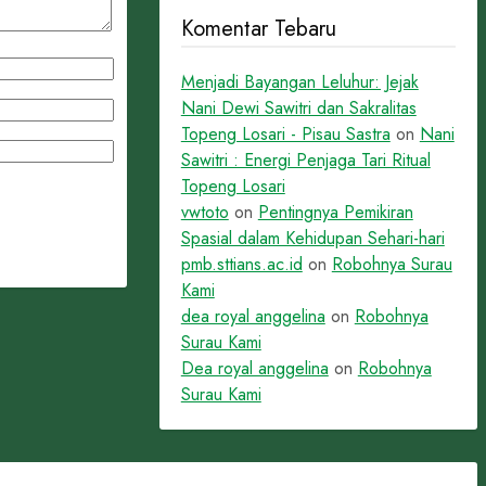
Komentar Tebaru
Menjadi Bayangan Leluhur: Jejak
Nani Dewi Sawitri dan Sakralitas
Topeng Losari - Pisau Sastra
on
Nani
Sawitri : Energi Penjaga Tari Ritual
Topeng Losari
vwtoto
on
Pentingnya Pemikiran
Spasial dalam Kehidupan Sehari-hari
pmb.sttians.ac.id
on
Robohnya Surau
Kami
dea royal anggelina
on
Robohnya
Surau Kami
Dea royal anggelina
on
Robohnya
Surau Kami