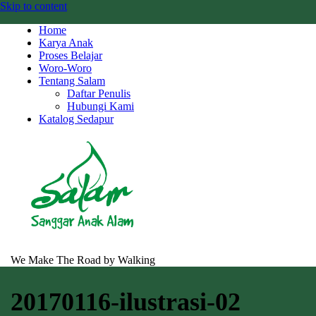
Skip to content
Home
Karya Anak
Proses Belajar
Woro-Woro
Tentang Salam
Daftar Penulis
Hubungi Kami
Katalog Sedapur
We Make The Road by Walking
20170116-ilustrasi-02