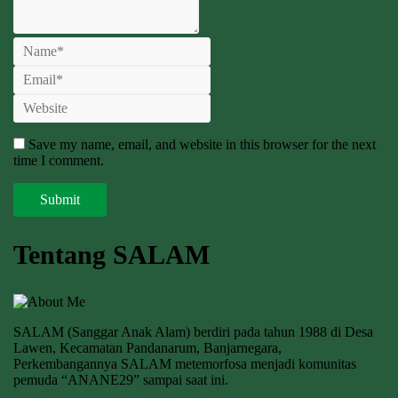
Save my name, email, and website in this browser for the next
time I comment.
Tentang SALAM
SALAM (Sanggar Anak Alam) berdiri pada tahun 1988 di Desa
Lawen, Kecamatan Pandanarum, Banjarnegara,
Perkembangannya SALAM metemorfosa menjadi komunitas
pemuda “ANANE29” sampai saat ini.