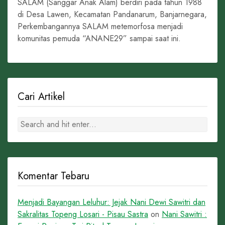
SALAM (Sanggar Anak Alam) berdiri pada tahun 1988
di Desa Lawen, Kecamatan Pandanarum, Banjarnegara,
Perkembangannya SALAM metemorfosa menjadi
komunitas pemuda “ANANE29” sampai saat ini.
Cari Artikel
Komentar Tebaru
Menjadi Bayangan Leluhur: Jejak Nani Dewi Sawitri dan
Sakralitas Topeng Losari - Pisau Sastra
on
Nani Sawitri :