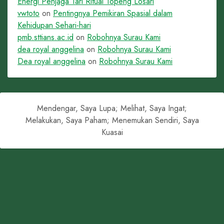
Energi Penjaga Tari Ritual Topeng Losari
vwtoto
on
Pentingnya Pemikiran Spasial dalam
Kehidupan Sehari-hari
pmb.sttians.ac.id
on
Robohnya Surau Kami
dea royal anggelina
on
Robohnya Surau Kami
Dea royal anggelina
on
Robohnya Surau Kami
Mendengar, Saya Lupa; Melihat, Saya Ingat;
Melakukan, Saya Paham; Menemukan Sendiri, Saya
Kuasai