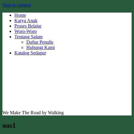
Skip to content
Home
Karya Anak
Proses Belajar
Woro-Woro
Tentang Salam
Daftar Penulis
Hubungi Kami
Katalog Sedapur
We Make The Road by Walking
oas1