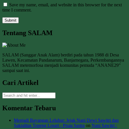
Save my name, email, and website in this browser for the next
time I comment.
Tentang SALAM
SALAM (Sanggar Anak Alam) berdiri pada tahun 1988 di Desa
Lawen, Kecamatan Pandanarum, Banjarnegara, Perkembangannya
SALAM metemorfosa menjadi komunitas pemuda “ANANE29”
sampai saat ini.
Cari Artikel
Komentar Tebaru
Menjadi Bayangan Leluhur: Jejak Nani Dewi Sawitri dan
Sakralitas Topeng Losari - Pisau Sastra
on
Nani Sawitri :