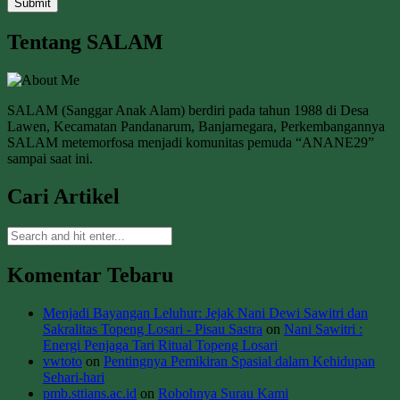
Tentang SALAM
SALAM (Sanggar Anak Alam) berdiri pada tahun 1988 di Desa
Lawen, Kecamatan Pandanarum, Banjarnegara, Perkembangannya
SALAM metemorfosa menjadi komunitas pemuda “ANANE29”
sampai saat ini.
Cari Artikel
Komentar Tebaru
Menjadi Bayangan Leluhur: Jejak Nani Dewi Sawitri dan
Sakralitas Topeng Losari - Pisau Sastra
on
Nani Sawitri :
Energi Penjaga Tari Ritual Topeng Losari
vwtoto
on
Pentingnya Pemikiran Spasial dalam Kehidupan
Sehari-hari
pmb.sttians.ac.id
on
Robohnya Surau Kami