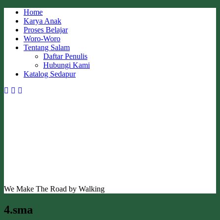
Skip
Home
to
Karya Anak
content
Proses Belajar
Woro-Woro
Tentang Salam
Daftar Penulis
Hubungi Kami
Katalog Sedapur
We Make The Road by Walking
4.sma